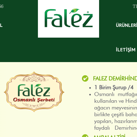
66
T
L
ÜRÜNLER
İLETIŞIM
I ŞERBETI
FALEZ DEMIRHIND
1 Birim Şurup /4 
Osmanlı mutfağın
kullanılan ve Hind
ağacın meyvesinin
birlikte çeşitli bah
yapılan, hazırlan
faydalı Demirhind
AMBALAJ TIPI