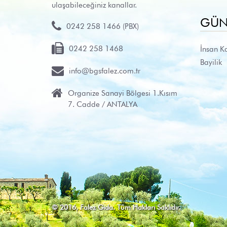
ulaşabileceğiniz kanallar.
GÜN

0242 258 1466 (PBX)
0242 258 1468
İnsan K
Bayilik

info@bgsfalez.com.tr

Organize Sanayi Bölgesi 1.Kısım
7. Cadde / ANTALYA
© 2016, Falez Gıda. Tüm Hakları Saklıdır.