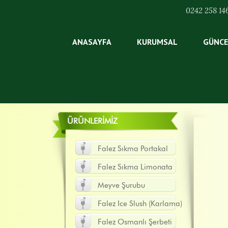
0242 258 14
ANASAYFA
KURUMSAL
GÜNCE
FALEZ DEMIRHIND
ÜRÜNLERIMIZ
Falez Sıkma Portakal
Falez Sıkma Limonata
Meyve Şurubu
Falez Ice Slush (Karlama)
Falez Osmanlı Şerbeti