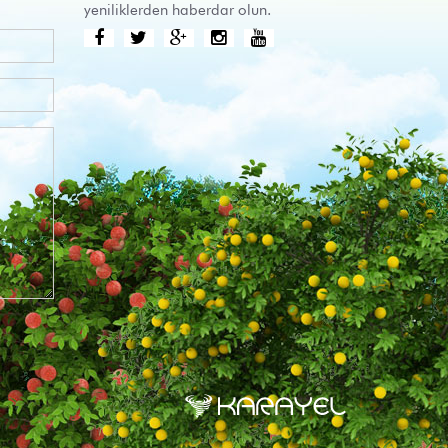
yeniliklerden haberdar olun.


