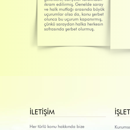
ikram edilirmiş. Genelde saray
ve halk mutfağı arasında büyük
uçurumlar olsa da, konu şerbet
olunca bu uçurum kapanırmış,
çünkü saraydan halka herkesin
sofrasında şerbet olurmuş.
İLETIŞIM
İŞLE
Her türlü konu hakkında bize
Kurums