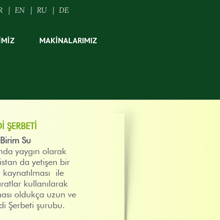
R
|
EN
|
RU
|
DE
İMİZ
MAKİNALARIMIZ
I ŞERBETI
Birim Su
da yaygın olarak
istan da yetişen bir
 kaynatılması ile
aratlar kullanılarak
ması oldukça uzun ve
i Şerbeti şurubu.