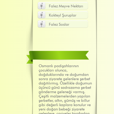
Falez Meyve Nektarı
Kokteyl Şuruplar
Falez Soslar
Osmanlı padişahlarının
çocukları olunca,
doğduklarında ve doğumdan
sonra ziyarete gelenlere şerbet
dağıtılırmış. Özellikle doğumun
üçüncü günü sadrazama şerbet
gönderme geleneği varmış.
Çeşitli malzemelerden yapılan
şerbetler, altın, gümüş ve billur
gibi değerli kaplara konulur ve
yeni doğan bebeği ziyarete
gelenlere, cariyeler tarafından